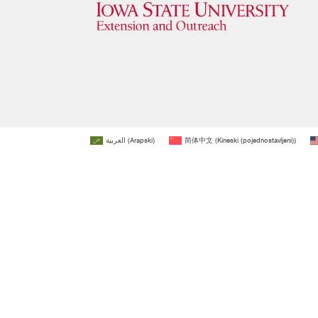
العربية
(
Arapski
)
简体中文
(
Kineski (pojednostavljeni)
)