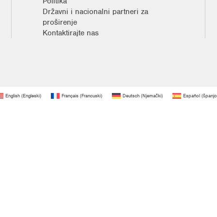
Politika
Državni i nacionalni partneri za
proširenje
Kontaktirajte nas
English
(
Engleski
)
Français
(
Francuski
)
Deutsch
(
Njemački
)
Español
(
španjo