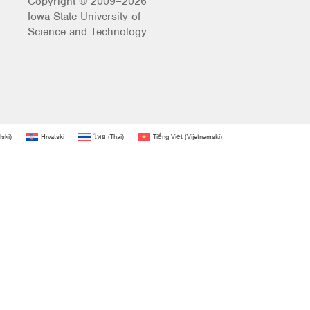
Copyright © 2009–2026
Iowa State University of
Science and Technology
lski
)
Hrvatski
ไทย
(
Thai
)
Tiếng Việt
(
Vijetnamski
)