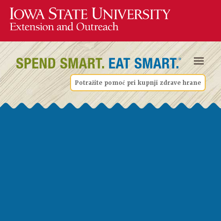
Potražite pomoć pri kupnji zdrave hrane