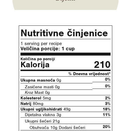
Nutritivne činjenice
1 serving per recipe
Veličina porcije:
1 cup
Količina po porciji
210
Kalorija
% Dnevna vrijednost*
0%
Ukupna masnoća
0g
0%
Zasićene masti 0g
Kroz
Mast 0g
Kolesterol
5mg
2%
Natrij
80mg
3%
Ukupni ugljikohidrati
49g
18%
Dijetalna vlakna 3g
11%
Ukupni šećeri 21g
20%
Obuhvaća 10g Dodani šećeri