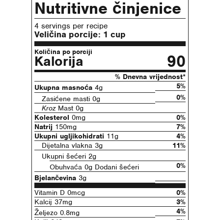
Nutritivne činjenice
4 servings per recipe
Veličina porcije:
1 cup
Količina po porciji
90
Kalorija
% Dnevna vrijednost*
5%
Ukupna masnoća
4g
0%
Zasićene masti 0g
Kroz
Mast 0g
Kolesterol
0mg
0%
Natrij
150mg
7%
Ukupni ugljikohidrati
11g
4%
Dijetalna vlakna 3g
11%
Ukupni šećeri 2g
0%
Obuhvaća 0g Dodani šećeri
Bjelančevina
3g
Vitamin D 0mcg
0%
Kalcij 37mg
3%
4%
Željezo 0.8mg