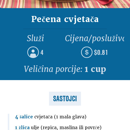
Pečena cvjetača
Služi
Cijena/posluživa
4
$0.81
Veličina porcije:
1 cup
SASTOJCI
4 šalice
cvjetača (1 mala glava)
1 žlica
ulje (repica, maslina ili povrće)