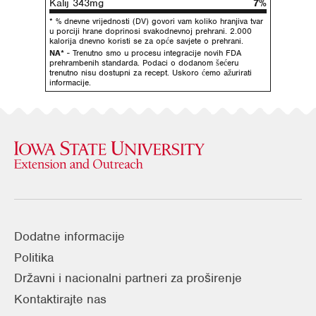
Kalij 343mg
7%
* % dnevne vrijednosti (DV) govori vam koliko hranjiva tvar
u porciji hrane doprinosi svakodnevnoj prehrani. 2.000
kalorija dnevno koristi se za opće savjete o prehrani.
NA*
- Trenutno smo u procesu integracije novih FDA
prehrambenih standarda. Podaci o dodanom šećeru
trenutno nisu dostupni za recept. Uskoro ćemo ažurirati
informacije.
Dodatne informacije
Politika
Državni i nacionalni partneri za proširenje
Kontaktirajte nas