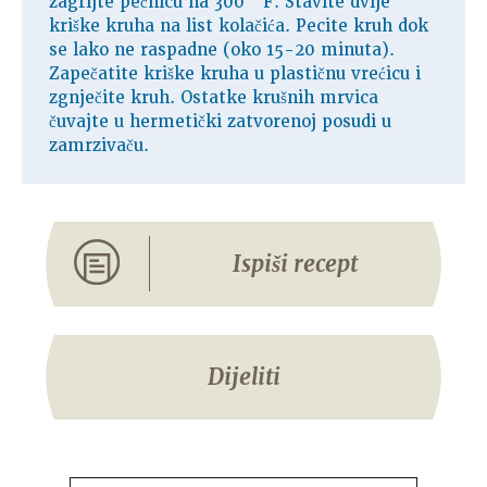
zagrijte pećnicu na 300 ° F. Stavite dvije
kriške kruha na list kolačića. Pecite kruh dok
se lako ne raspadne (oko 15-20 minuta).
Zapečatite kriške kruha u plastičnu vrećicu i
zgnječite kruh. Ostatke krušnih mrvica
čuvajte u hermetički zatvorenoj posudi u
zamrzivaču.
Ispiši recept
Dijeliti