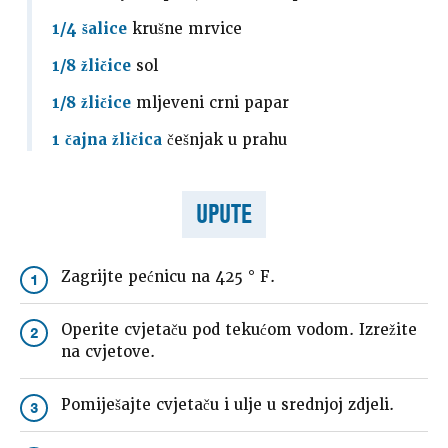
1/4 šalice
krušne mrvice
1/8 žličice
sol
1/8 žličice
mljeveni crni papar
1 čajna žličica
češnjak u prahu
UPUTE
Zagrijte pećnicu na 425 ° F.
1
Operite cvjetaču pod tekućom vodom. Izrežite
2
na cvjetove.
Pomiješajte cvjetaču i ulje u srednjoj zdjeli.
3