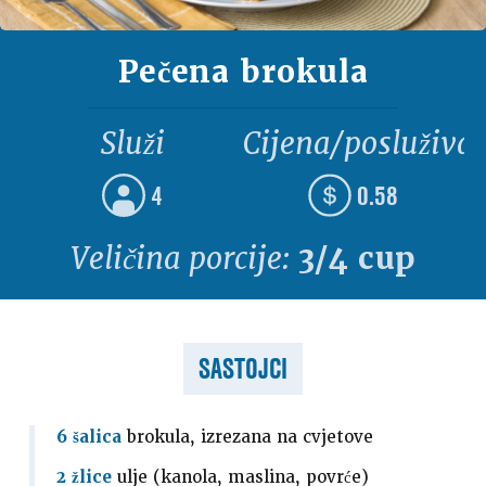
Pečena brokula
Služi
Cijena/posluživa
4
0.58
Veličina porcije:
3/4 cup
SASTOJCI
6 šalica
brokula, izrezana na cvjetove
2 žlice
ulje (kanola, maslina, povrće)