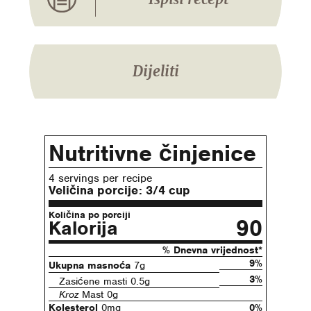
Dijeliti
Nutritivne činjenice
4 servings per recipe
Veličina porcije:
3/4 cup
Količina po porciji
90
Kalorija
% Dnevna vrijednost*
9%
Ukupna masnoća
7g
3%
Zasićene masti 0.5g
Kroz
Mast 0g
Kolesterol
0mg
0%