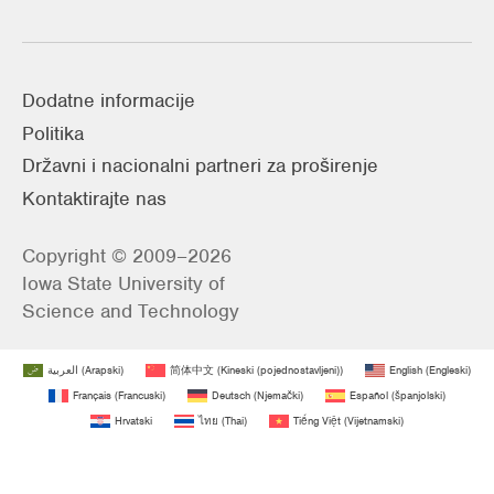
Dodatne informacije
Politika
Državni i nacionalni partneri za proširenje
Kontaktirajte nas
Copyright © 2009–2026
Iowa State University of
Science and Technology
العربية
(
Arapski
)
简体中文
(
Kineski (pojednostavljeni)
)
English
(
Engleski
)
Français
(
Francuski
)
Deutsch
(
Njemački
)
Español
(
španjolski
)
Hrvatski
ไทย
(
Thai
)
Tiếng Việt
(
Vijetnamski
)