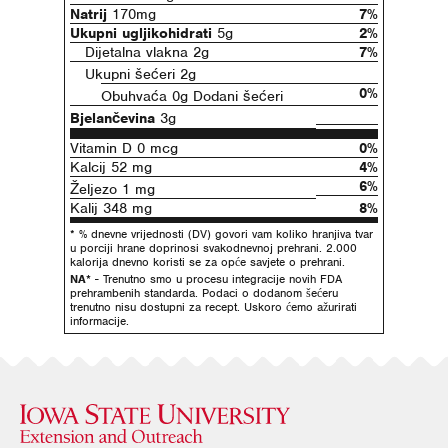
Natrij
170mg
7%
Ukupni ugljikohidrati
5g
2%
Dijetalna vlakna 2g
7%
Ukupni šećeri 2g
0%
Obuhvaća 0g Dodani šećeri
Bjelančevina
3g
Vitamin D 0 mcg
0%
Kalcij 52 mg
4%
6%
Željezo 1 mg
Kalij 348 mg
8%
* % dnevne vrijednosti (DV) govori vam koliko hranjiva tvar
u porciji hrane doprinosi svakodnevnoj prehrani. 2.000
kalorija dnevno koristi se za opće savjete o prehrani.
NA*
- Trenutno smo u procesu integracije novih FDA
prehrambenih standarda. Podaci o dodanom šećeru
trenutno nisu dostupni za recept. Uskoro ćemo ažurirati
informacije.