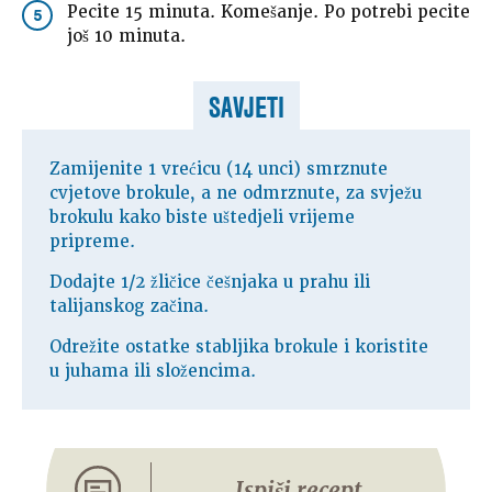
Pecite 15 minuta. Komešanje. Po potrebi pecite
5
još 10 minuta.
SAVJETI
Zamijenite 1 vrećicu (14 unci) smrznute
cvjetove brokule, a ne odmrznute, za svježu
brokulu kako biste uštedjeli vrijeme
pripreme.
Dodajte 1/2 žličice češnjaka u prahu ili
talijanskog začina.
Odrežite ostatke stabljika brokule i koristite
u juhama ili složencima.
Ispiši recept