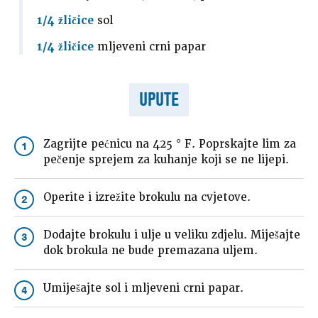
1/4 žličice
sol
1/4 žličice
mljeveni crni papar
UPUTE
Zagrijte pećnicu na 425 ° F. Poprskajte lim za
1
pečenje sprejem za kuhanje koji se ne lijepi.
Operite i izrežite brokulu na cvjetove.
2
Dodajte brokulu i ulje u veliku zdjelu. Miješajte
3
dok brokula ne bude premazana uljem.
Umiješajte sol i mljeveni crni papar.
4