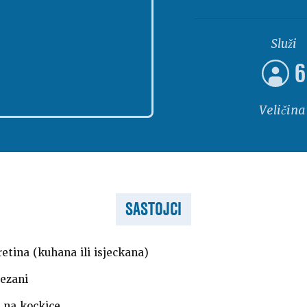
Služi
6
Veličina
SASTOJCI
retina (kuhana ili isjeckana)
ezani
 na kockice