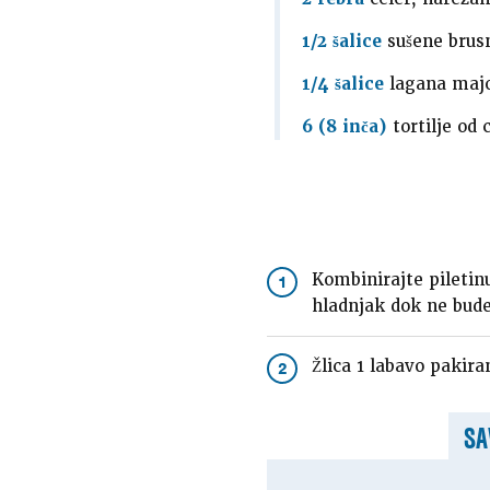
1/2 šalice
sušene brus
1/4 šalice
lagana maj
6 (8 inča)
tortilje od 
Kombinirajte piletinu
1
hladnjak dok ne bude
Žlica 1 labavo pakiran
2
SA