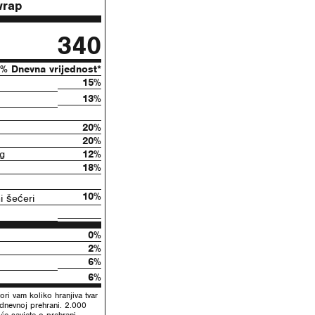
wrap
340
% Dnevna vrijednost*
15%
13%
20%
20%
g
12%
18%
10%
 šećeri
0%
2%
6%
6%
ori vam koliko hranjiva tvar
odnevnoj prehrani. 2.000
će savjete o prehrani.