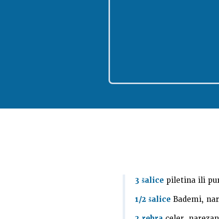
3 šalice
piletina ili pu
1/2 šalice
Bademi, nar
2 rebra
celer, narezan