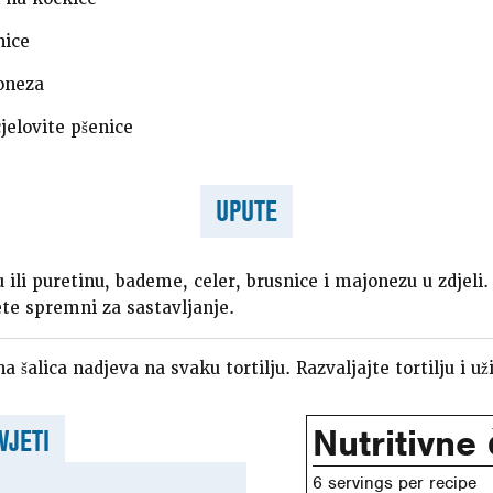
nice
oneza
cjelovite pšenice
UPUTE
 ili puretinu, bademe, celer, brusnice i majonezu u zdjeli. 
te spremni za sastavljanje.
a šalica nadjeva na svaku tortilju. Razvaljajte tortilju i už
Nutritivne
VJETI
6 servings per recipe