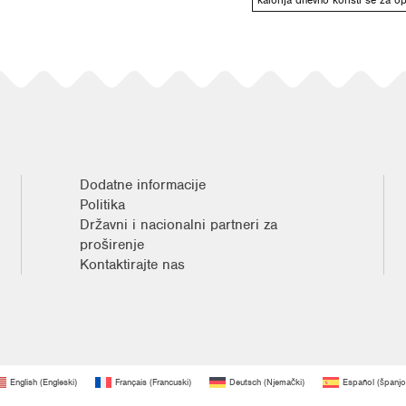
Dodatne informacije
Politika
Državni i nacionalni partneri za
proširenje
Kontaktirajte nas
English
(
Engleski
)
Français
(
Francuski
)
Deutsch
(
Njemački
)
Español
(
španjo