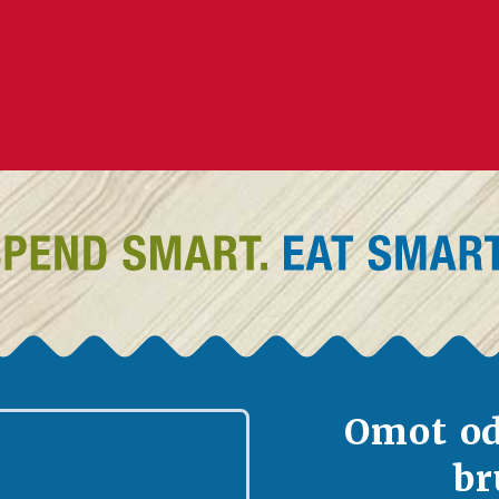
Omot o
br