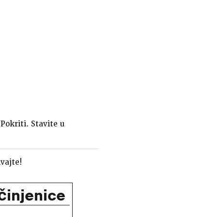
Pokriti. Stavite u
ivajte!
 činjenice