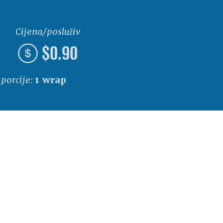
Cijena/posluživanje
$0.90
 porcije:
1 wrap