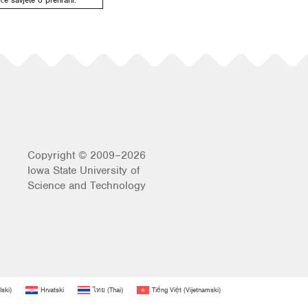
Copyright © 2009–2026
Iowa State University of
Science and Technology
lski
)
Hrvatski
ไทย
(
Thai
)
Tiếng Việt
(
Vijetnamski
)