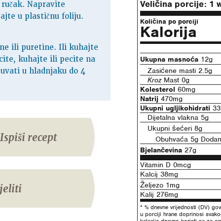
Veličina porcije:
1 
 ručak. Napravite
jte u plastičnu foliju.
Količina po porciji
Kalorija
ne ili puretine. Ili kuhajte
ite, kuhajte ili pecite na
Ukupna masnoća
12g
Zasićene masti 2.5g
čuvati u hladnjaku do 4
Kroz
Mast 0g
Kolesterol
60mg
Natrij
470mg
Ukupni ugljikohidrati
33
Dijetalna vlakna 5g
Ukupni šećeri 8g
Ispiši recept
Obuhvaća 5g Dodani
Bjelančevina
27g
Vitamin D 0mcg
Kalcij 38mg
Željezo 1mg
jeliti
Kalij 276mg
* % dnevne vrijednosti (DV) gov
u porciji hrane doprinosi svak
kalorija dnevno koristi se za op