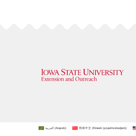
العربية
(
Arapski
)
简体中文
(
Kineski (pojednostavljeni)
)