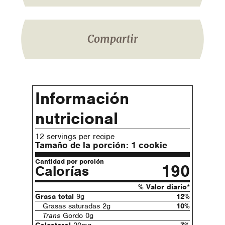
Compartir
Información
nutricional
12 servings per recipe
Tamaño de la porción:
1 cookie
Cantidad por porción
190
Calorías
% Valor diario*
Grasa total
9g
12%
Grasas saturadas 2g
10%
Trans
Gordo 0g