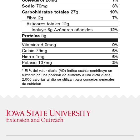
Colesterol
20mg
7%
Sodio
70mg
3%
Carbohidratos totales
27g
10%
Fibra 2g
7%
Azúcares totales 12g
Incluye 6g Azúcares añadidos
12%
Proteína
5g
Vitamina d 0mcg
0%
Calcio 79mg
6%
Hierro 1mg
6%
Potasio 137mg
2%
* El % del valor diario (VD) indica cuánto contribuye un
nutriente en una porción de alimento a una dieta diaria.
2.000 calorías al día se utilizan para consejos generales
de nutrición.