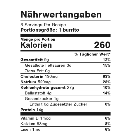
Nährwertangaben
8 Servings Per Recipe
Portionsgröße:
1 burrito
Menge pro Portion
260
Kalorien
% Täglicher Wert*
Gesamtfett
9g
12%
Gesättigte Fettsäuren 3g
15%
Trans
Fett 0g
Cholesterin
190mg
63%
Natrium
520mg
23%
Kohlenhydrate gesamt
27g
10%
Ballaststoff 4g
14%
Gesamtzucker 1g
Enthält 0g Zugesetzter Zucker
0%
Protein
14g
Vitamin D 1mcg
6%
Kalzium 93mg
8%
Eisen 1mg
6%