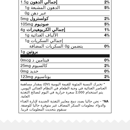
2%
إجمالي الدهون
1.5g
5%
الدهون المشبعة 1g
عبر
دهن 0g
2%
كولسترول
5mg
5%
صوديوم
105mg
1%
إجمالي الكربوهيدرات
4g
4%
الألياف الغذائية 1g
إجمالي السكريات 1g
0%
يتضمن 0g السكريات المضافة
بروتين
1g
0%
فيتامين د 0mcg
2%
كالسيوم 25mg
0%
حديد 0mg
2%
بوتاسيوم 123mg
* تخبرك النسبة المئوية للقيمة اليومية (DV) بمقدار مساهمة
العناصر الغذائية في وجبة الطعام في النظام الغذائي اليومي.
يتم استخدام 2,000 سعرة حرارية في اليوم لنصائح التغذية
العامة.
NA*
- نحن حاليا بصدد دمج معايير التغذية الجديدة لإدارة الغذاء
والدواء. معلومات السكر المضاف غير متوفرة حاليا للوصفة.
سنقوم بتحديث المعلومات قريبا.