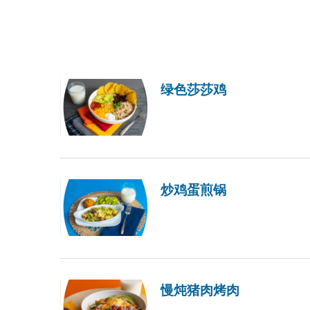
绿色莎莎鸡
炒鸡蛋煎锅
慢炖猪肉烤肉