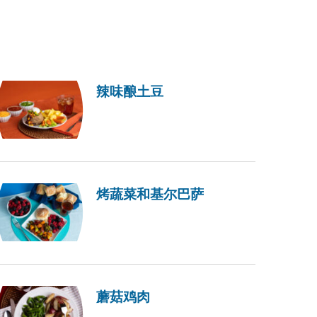
辣味酿土豆
烤蔬菜和基尔巴萨
蘑菇鸡肉