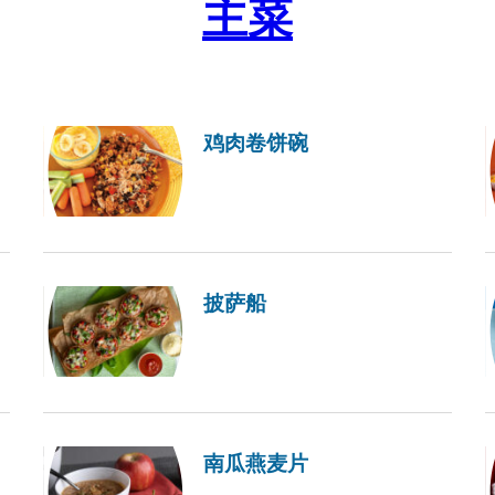
主菜
鸡肉卷饼碗
披萨船
南瓜燕麦片