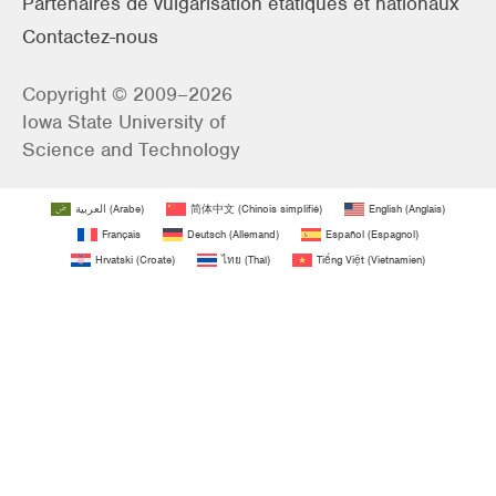
Partenaires de vulgarisation étatiques et nationaux
Contactez-nous
Copyright © 2009–2026
Iowa State University of
Science and Technology
العربية
(
Arabe
)
简体中文
(
Chinois simplifié
)
English
(
Anglais
)
Français
Deutsch
(
Allemand
)
Español
(
Espagnol
)
Hrvatski
(
Croate
)
ไทย
(
Thaï
)
Tiếng Việt
(
Vietnamien
)