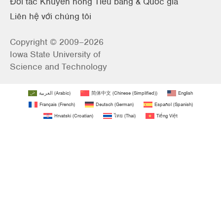
Đối tác Khuyến nông Tiểu bang & Quốc gia
Liên hệ với chúng tôi
Copyright © 2009–2026
Iowa State University of
Science and Technology
العربية
(
Arabic
)
简体中文
(
Chinese (Simplified)
)
English
Français
(
French
)
Deutsch
(
German
)
Español
(
Spanish
)
Hrvatski
(
Croatian
)
ไทย
(
Thai
)
Tiếng Việt