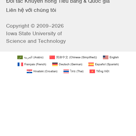
Đối tác Khuyến nông Tiểu bang & Quốc gia
Liên hệ với chúng tôi
Copyright © 2009–2026
Iowa State University of
Science and Technology
العربية
(
Arabic
)
简体中文
(
Chinese (Simplified)
)
English
Français
(
French
)
Deutsch
(
German
)
Español
(
Spanish
)
Hrvatski
(
Croatian
)
ไทย
(
Thai
)
Tiếng Việt