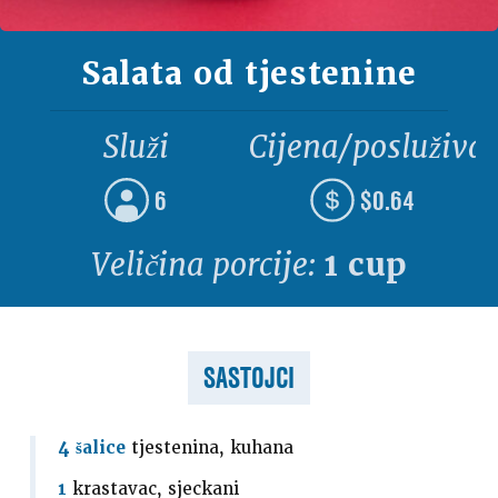
Salata od tjestenine
Služi
Cijena/posluživa
6
$0.64
Veličina porcije:
1 cup
SASTOJCI
4 šalice
tjestenina, kuhana
1
krastavac, sjeckani