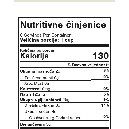
Nutritivne činjenice
6 Servings Per Container
Veličina porcije:
1 cup
Količina po porciji
130
Kalorija
% Dnevna vrijednost*
3%
Ukupna masnoća
2g
0%
Zasićene masti 0g
Kroz
Mast 0g
Kolesterol
0mg
0%
Natrij
125mg
5%
Ukupni ugljikohidrati
25g
9%
Dijetalna vlakna 3g
11%
Ukupni šećeri 4g
2%
Obuhvaća 1g Dodani šećeri
Bjelančevina
5g