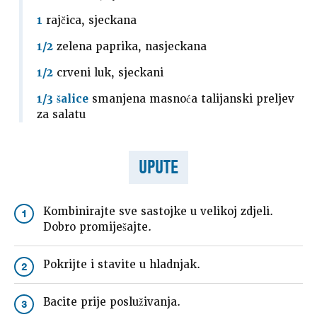
1
rajčica, sjeckana
1/2
zelena paprika, nasjeckana
1/2
crveni luk, sjeckani
1/3 šalice
smanjena masnoća talijanski preljev
za salatu
UPUTE
Kombinirajte sve sastojke u velikoj zdjeli.
1
Dobro promiješajte.
Pokrijte i stavite u hladnjak.
2
Bacite prije posluživanja.
3