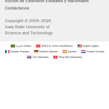
Socios de Extensión Estatales y Nacionales
Contáctenos
Copyright © 2009–2026
Iowa State University of
Science and Technology
العربية
(
Árabe
)
简体中文
(
Chino simplificado
)
English
(
Inglés
)
Français
(
Francés
)
Deutsch
(
Alemán
)
Español
Hrvatski
(
Croata
)
ไทย
(
Tailandés
)
Tiếng Việt
(
Vietnamita
)