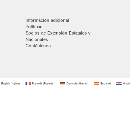
Información adicional
Políticas
Socios de Extensión Estatales y
Nacionales
Contáctenos
English
(
Inglés
)
Français
(
Francés
)
Deutsch
(
Alemán
)
Español
Hrvat