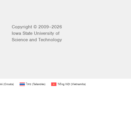
Copyright © 2009–2026
Iowa State University of
Science and Technology
ski
(
Croata
)
ไทย
(
Tailandés
)
Tiếng Việt
(
Vietnamita
)