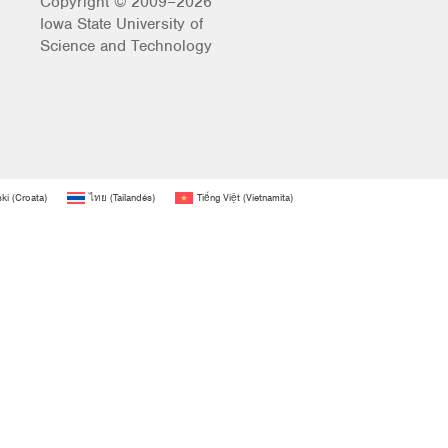
Copyright © 2009–2026
Iowa State University of
Science and Technology
ski
(
Croata
)
ไทย
(
Tailandés
)
Tiếng Việt
(
Vietnamita
)