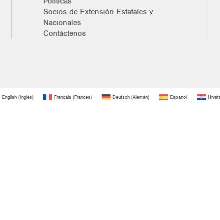
Políticas
Socios de Extensión Estatales y
Nacionales
Contáctenos
English
(
Inglés
)
Français
(
Francés
)
Deutsch
(
Alemán
)
Español
Hrvat