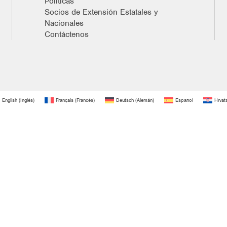
Políticas
Socios de Extensión Estatales y
Nacionales
Contáctenos
English
(
Inglés
)
Français
(
Francés
)
Deutsch
(
Alemán
)
Español
Hrvat