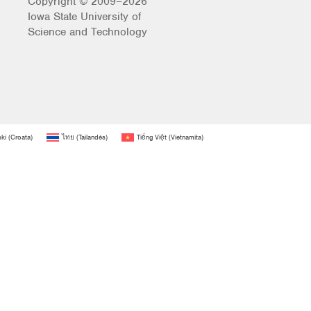
Copyright © 2009–2026
Iowa State University of
Science and Technology
ski
(
Croata
)
ไทย
(
Tailandés
)
Tiếng Việt
(
Vietnamita
)