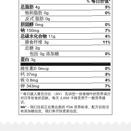
% 每日价值*
总脂肪
4g
5%
饱和脂肪 0g
0%
反式
脂肪 0g
胆固醇
0mg
0%
钠
150mg
7%
总碳水化合物
11g
4%
膳食纤维 3g
11%
总糖 2g
包括 0g 添加糖
0%
蛋白
3g
維生素D 0mcg
0%
钙 37mg
3%
铁 0.8mg
4%
钾 343mg
7%
* 每日摄入量百分比 （DV） 告诉您一份食物中的营养成分
对日常饮食的贡献。每天 2,000 卡路里用于一般营养建
议。
NA*
- 我们目前正在整合新的 FDA 营养标准。配方目前没
有添加糖信息。我们将尽快更新信息。