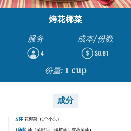
烤花椰菜
服务
成本/份数
4
$0.81
份量:
1 cup
成分
4杯
花椰菜（1个小头）
1汤匙
油（菜籽油、橄榄油油或蔬菜油）