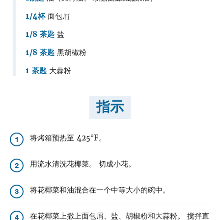
1/4杯
面包屑
1/8 茶匙
盐
1/8 茶匙
黑胡椒粉
1 茶匙
大蒜粉
指示
将烤箱预热至 425°F。
1
用流水清洗花椰菜。 切成小花。
2
将花椰菜和油混合在一个中等大小的碗中。
3
在花椰菜上撒上面包屑、盐、胡椒粉和大蒜粉。 搅拌直
4