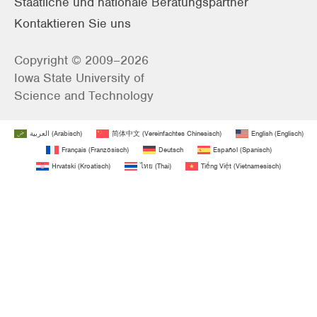
Staatliche und nationale Beratungspartner
Kontaktieren Sie uns
Copyright © 2009–2026
Iowa State University of
Science and Technology
العربية
(
Arabisch
)
简体中文
(
Vereinfachtes Chinesisch
)
English
(
Englisch
)
Français
(
Französisch
)
Deutsch
Español
(
Spanisch
)
Hrvatski
(
Kroatisch
)
ไทย
(
Thai
)
Tiếng Việt
(
Vietnamesisch
)