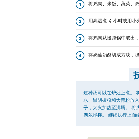
将鸡肉、米饭、蔬菜、鸡
1
用高温煮 4 小时或用小火
2
将鸡肉从慢炖锅中取出，
3
将奶油奶酪切成方块，
4
这种汤可以在炉灶上煮。 
水、黑胡椒粉和大蒜粉放入
子，大火加热至沸腾。 将火
偶尔搅拌。 继续执行上面编