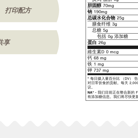
胆固醇
70mg
打印配方
钠
190mg
总碳水化合物
25g
膳食纤维 3g
总糖 5g
包括 0g 添加糖
共享
蛋白
26g
維生素D 0 mcg
钙 68 mg
铁 1 mg
钾 737 mg
* 每日摄入量百分比 （DV）
对日常饮食的贡献。每天 2,0
议。
NA*
- 我们目前正在整合新的 
有添加糖信息。我们将尽快更