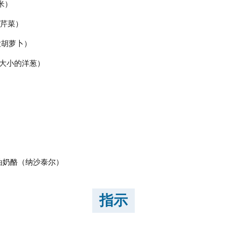
米）
茎芹菜）
大胡萝卜）
大小的洋葱）
奶油奶酪（纳沙泰尔）
指示