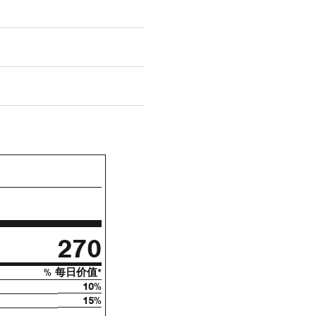
270
% 每日价值*
10%
15%