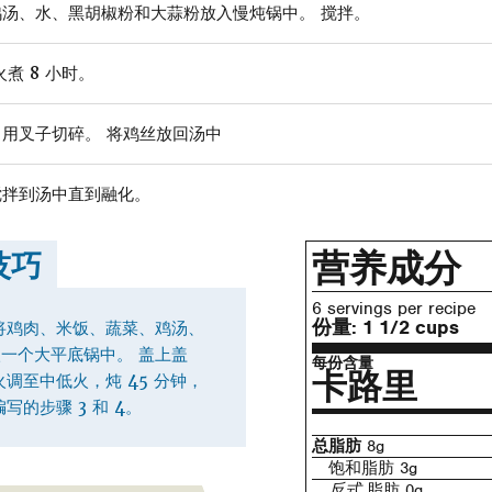
汤、水、黑胡椒粉和大蒜粉放入慢炖锅中。 搅拌。
煮 8 小时。
用叉子切碎。 将鸡丝放回汤中
搅拌到汤中直到融化。
营养成分
技巧
6 servings per recipe
份量:
1 1/2 cups
将鸡肉、米饭、蔬菜、鸡汤、
一个大平底锅中。 盖上盖
每份含量
卡路里
调至中低火，炖 45 分钟，
写的步骤 3 和 4。
总脂肪
8g
饱和脂肪 3g
反式
脂肪 0g