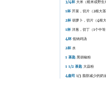
3/4杯
大米（糙米或野生
1杯
芹菜，切片（2根大
2杯
胡萝卜，切片（4根
1杯
洋葱，切丁（1个中等
4杯
低钠鸡汤
2杯
水
1 茶匙
黑胡椒粉
1 1/2 茶匙
大蒜粉
4盎司
1/3 脂肪减少的