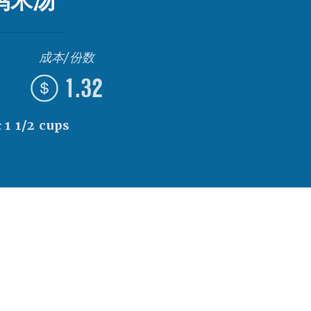
鸡米汤
成本/份数
1.32
:
1 1/2 cups