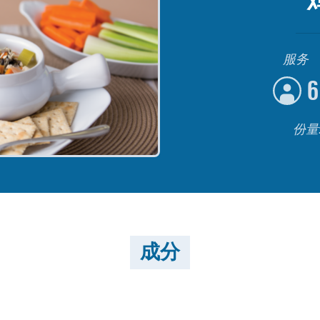
服务
6
份量
成分