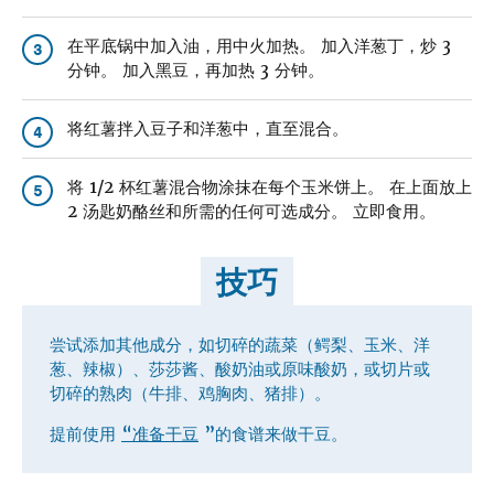
在平底锅中加入油，用中火加热。 加入洋葱丁，炒 3
3
分钟。 加入黑豆，再加热 3 分钟。
将红薯拌入豆子和洋葱中，直至混合。
4
将 1/2 杯红薯混合物涂抹在每个玉米饼上。 在上面放上
5
2 汤匙奶酪丝和所需的任何可选成分。 立即食用。
技巧
尝试添加其他成分，如切碎的蔬菜（鳄梨、玉米、洋
葱、辣椒）、莎莎酱、酸奶油或原味酸奶，或切片或
切碎的熟肉（牛排、鸡胸肉、猪排）。
提前使用
“准备干豆
”的食谱来做干豆。