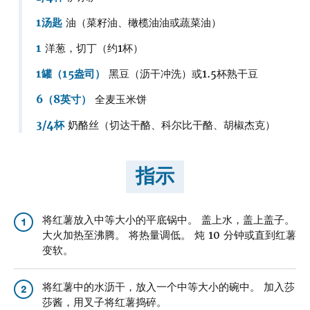
1汤匙
油（菜籽油、橄榄油油或蔬菜油）
1
洋葱，切丁（约1杯）
1罐（15盎司）
黑豆（沥干冲洗）或1.5杯熟干豆
6（8英寸）
全麦玉米饼
3/4杯
奶酪丝（切达干酪、科尔比干酪、胡椒杰克）
指示
将红薯放入中等大小的平底锅中。 盖上水，盖上盖子。
1
大火加热至沸腾。 将热量调低。 炖 10 分钟或直到红薯
变软。
将红薯中的水沥干，放入一个中等大小的碗中。 加入莎
2
莎酱，用叉子将红薯捣碎。