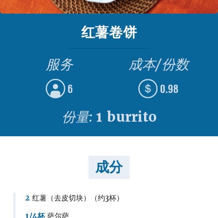
红薯卷饼
服务
成本/份数
6
0.98
份量:
1 burrito
成分
2
红薯（去皮切块）（约3杯）
1/4杯
萨尔萨