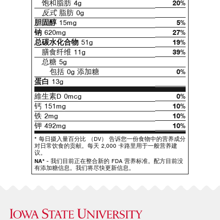
饱和脂肪 4g
20%
反式
脂肪 0g
胆固醇
15mg
5%
钠
620mg
27%
总碳水化合物
51g
19%
膳食纤维 11g
39%
总糖 5g
包括 0g 添加糖
0%
蛋白
13g
維生素D 0mcg
0%
钙 151mg
10%
铁 2mg
10%
钾 492mg
10%
* 每日摄入量百分比 （DV） 告诉您一份食物中的营养成分
对日常饮食的贡献。每天 2,000 卡路里用于一般营养建
议。
NA*
- 我们目前正在整合新的 FDA 营养标准。配方目前没
有添加糖信息。我们将尽快更新信息。