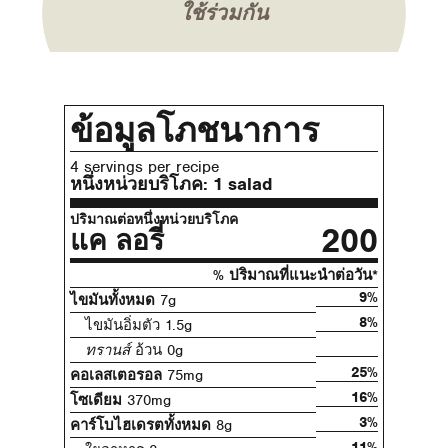
ใช้ร่วมกัน
ข้อมูลโภชนาการ
4 servings per recipe
หนึ่งหน่วยบริโภค:
1 salad
ปริมาณต่อหนึ่งหน่วยบริโภค
200
แค ลอรี่
% ปริมาณที่แนะนําต่อวัน*
9%
ไขมันทั้งหมด
7g
8%
ไขมันอิ่มตัว 1.5g
ทรานส์
อ้วน 0g
25%
คอเลสเตอรอล
75mg
16%
โซเดียม
370mg
3%
คาร์โบไฮเดรตทั้งหมด
8g
11%