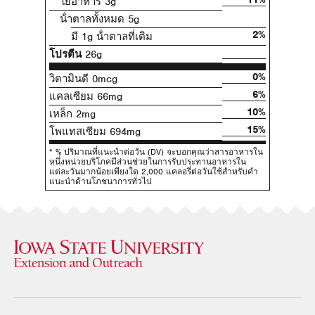
ใยอาหาร 3g
น้ําตาลทั้งหมด 5g
2%
มี 1g น้ําตาลที่เติม
โปรตีน
26g
0%
วิตามินดี 0mcg
6%
แคลเซียม 66mg
10%
เหล็ก 2mg
15%
โพแทสเซียม 694mg
* % ปริมาณที่แนะนําต่อวัน (DV) จะบอกคุณว่าสารอาหารใน
หนึ่งหน่วยบริโภคมีส่วนช่วยในการรับประทานอาหารใน
แต่ละวันมากน้อยเพียงใด 2,000 แคลอรี่ต่อวันใช้สําหรับคํา
แนะนําด้านโภชนาการทั่วไป