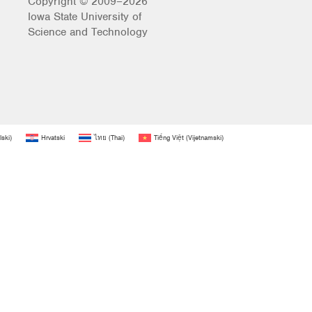
Copyright © 2009–2026
Iowa State University of
Science and Technology
lski
)
Hrvatski
ไทย
(
Thai
)
Tiếng Việt
(
Vijetnamski
)