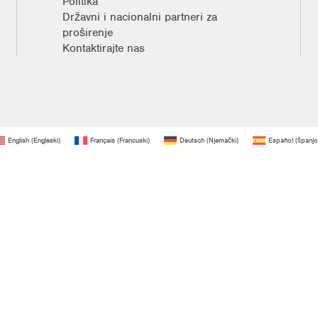
Politika
Državni i nacionalni partneri za
proširenje
Kontaktirajte nas
English
(
Engleski
)
Français
(
Francuski
)
Deutsch
(
Njemački
)
Español
(
španjo