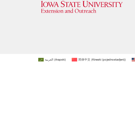
العربية
(
Arapski
)
简体中文
(
Kineski (pojednostavljeni)
)