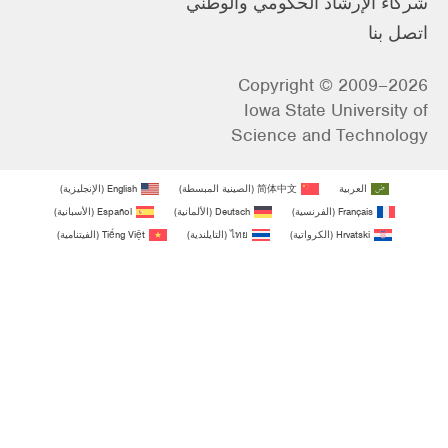
شركاء الإرشاد الحكومي والوطني
اتصل بنا
Copyright © 2009–2026
Iowa State University of
Science and Technology
العربية
简体中文
(
الصينية المبسطة
)
English
(
الإنجليزية
)
Français
(
الفرنسية
)
Deutsch
(
الألمانية
)
Español
(
الأسبانية
)
Hrvatski
(
الكرواتية
)
ไทย
(
التايلندية
)
Tiếng Việt
(
الفيتنامية
)