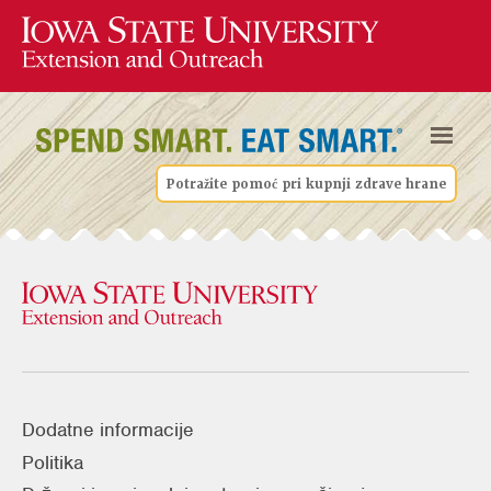
Potražite pomoć pri kupnji zdrave hrane
Dodatne informacije
Politika