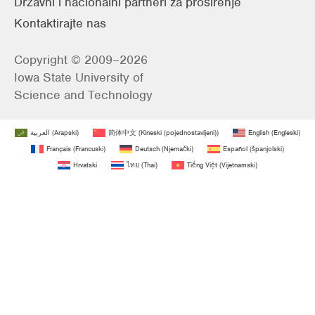
Državni i nacionalni partneri za proširenje
Kontaktirajte nas
Copyright © 2009–2026
Iowa State University of
Science and Technology
العربية
(
Arapski
)
简体中文
(
Kineski (pojednostavljeni)
)
English
(
Engleski
)
Français
(
Francuski
)
Deutsch
(
Njemački
)
Español
(
španjolski
)
Hrvatski
ไทย
(
Thai
)
Tiếng Việt
(
Vijetnamski
)