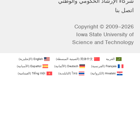
شركاء الإرشاد الحكومي والوطني
اتصل بنا
Copyright © 2009–2026
Iowa State University of
Science and Technology
العربية
简体中文
(
الصينية المبسطة
)
English
(
الإنجليزية
)
Français
(
الفرنسية
)
Deutsch
(
الألمانية
)
Español
(
الأسبانية
)
Hrvatski
(
الكرواتية
)
ไทย
(
التايلندية
)
Tiếng Việt
(
الفيتنامية
)