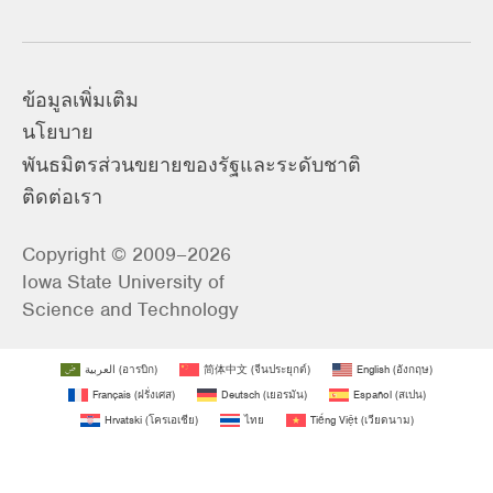
ข้อมูลเพิ่มเติม
นโยบาย
พันธมิตรส่วนขยายของรัฐและระดับชาติ
ติดต่อเรา
Copyright © 2009–2026
Iowa State University of
Science and Technology
العربية
(
อารบิก
)
简体中文
(
จีนประยุกต์
)
English
(
อังกฤษ
)
Français
(
ฝรั่งเศส
)
Deutsch
(
เยอรมัน
)
Español
(
สเปน
)
Hrvatski
(
โครเอเชีย
)
ไทย
Tiếng Việt
(
เวียดนาม
)