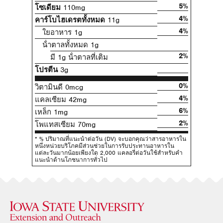
5%
โซเดียม
110mg
4%
คาร์โบไฮเดรตทั้งหมด
11g
4%
ใยอาหาร 1g
น้ําตาลทั้งหมด 1g
2%
มี 1g น้ําตาลที่เติม
โปรตีน
3g
0%
วิตามินดี 0mcg
4%
แคลเซียม 42mg
6%
เหล็ก 1mg
2%
โพแทสเซียม 70mg
* % ปริมาณที่แนะนําต่อวัน (DV) จะบอกคุณว่าสารอาหารใน
หนึ่งหน่วยบริโภคมีส่วนช่วยในการรับประทานอาหารใน
แต่ละวันมากน้อยเพียงใด 2,000 แคลอรี่ต่อวันใช้สําหรับคํา
แนะนําด้านโภชนาการทั่วไป