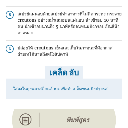
สเปรย์แผ่นอบด้วยสเปรย์ทําอาหารที่ไม่ติดกระทะ กระจาย
5
croutons อย่างสม่ําเสมอบนแผ่นอบ นําเข้าอบ 10 นาที
คน นําเข้าอบนานถึง 5 นาทีหรือจนขนมปังกรอบเป็นสีน้ํา
ตาลทอง
ปล่อยให้ croutons เย็นและเก็บในภาชนะที่มีอากาศ
6
ถ่ายเทได้นานถึงหนึ่งสัปดาห์
เคล็ด ลับ
ใส่ลงในถุงพลาสติกแล้วบดเพื่อทําเกล็ดขนมปังปรุงรส
พิมพ์สูตร