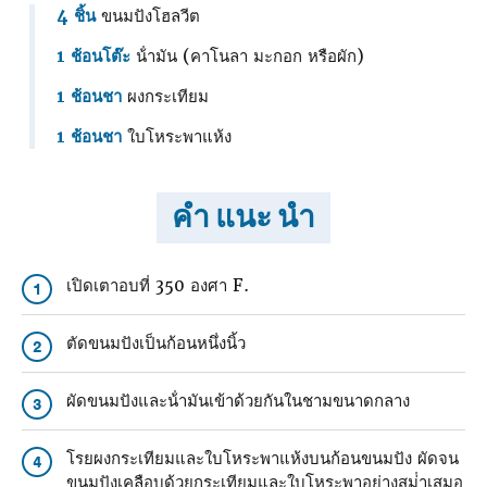
4 ชิ้น
ขนมปังโฮลวีต
1 ช้อนโต๊ะ
น้ํามัน (คาโนลา มะกอก หรือผัก)
1 ช้อนชา
ผงกระเทียม
1 ช้อนชา
ใบโหระพาแห้ง
คำ แนะ นำ
เปิดเตาอบที่ 350 องศา F.
1
ตัดขนมปังเป็นก้อนหนึ่งนิ้ว
2
ผัดขนมปังและน้ํามันเข้าด้วยกันในชามขนาดกลาง
3
โรยผงกระเทียมและใบโหระพาแห้งบนก้อนขนมปัง ผัดจน
4
ขนมปังเคลือบด้วยกระเทียมและใบโหระพาอย่างสม่ําเสมอ