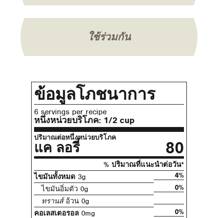
ใช้ร่วมกัน
ข้อมูลโภชนาการ
6 servings per recipe
หนึ่งหน่วยบริโภค:
1/2 cup
ปริมาณต่อหนึ่งหน่วยบริโภค
80
แค ลอรี่
% ปริมาณที่แนะนําต่อวัน*
4%
ไขมันทั้งหมด
3g
0%
ไขมันอิ่มตัว 0g
ทรานส์
อ้วน 0g
0%
คอเลสเตอรอล
0mg