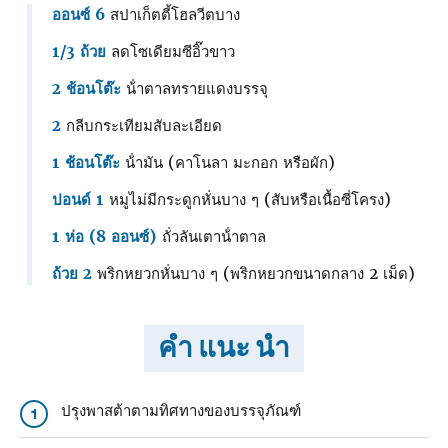
ออนซ์ 6
สปาเก็ตตี้โฮลวีตบาง
1/3 ถ้วย
ลดโซเดียมซีอิ๊วขาว
2 ช้อนโต๊ะ
น้ําตาลทรายแดงบรรจุ
2
กลีบกระเทียมสับละเอียด
1 ช้อนโต๊ะ
น้ํามัน (คาโนลา มะกอก หรือผัก)
ปอนด์ 1
หมูไม่มีกระดูกหั่นบาง ๆ (สับหรือเนื้อซี่โครง)
1 ห่อ (8 ออนซ์)
ถั่วลันเตาน้ําตาล
ถ้วย 2
พริกหยวกหั่นบาง ๆ (พริกหยวกขนาดกลาง 2 เม็ด)
คำ แนะ นำ
ปรุงพาสต้าตามทิศทางของบรรจุภัณฑ์
1