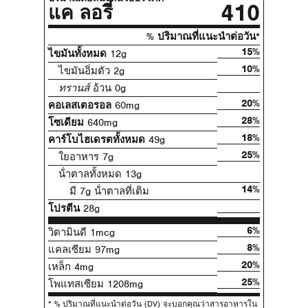
410
แค ลอรี่
% ปริมาณที่แนะนําต่อวัน*
15%
ไขมันทั้งหมด
12g
10%
ไขมันอิ่มตัว 2g
ทรานส์
อ้วน 0g
20%
คอเลสเตอรอล
60mg
28%
โซเดียม
640mg
18%
คาร์โบไฮเดรตทั้งหมด
49g
25%
ใยอาหาร 7g
น้ําตาลทั้งหมด 13g
14%
มี 7g น้ําตาลที่เติม
โปรตีน
28g
6%
วิตามินดี 1mcg
8%
แคลเซียม 97mg
20%
เหล็ก 4mg
25%
โพแทสเซียม 1208mg
* % ปริมาณที่แนะนําต่อวัน (DV) จะบอกคุณว่าสารอาหารใน