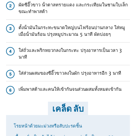
ผัดซีอิ๊วขาว น้ําตาลทรายแดง และกระเทียมในชามใบเล็ก
2
ขณะทําพาสต้า
ตั้งน้ํามันในกระทะขนาดใหญ่บนไฟร้อนปานกลาง ใส่หมู
3
เมื่อน้ํามันร้อน ปรุงหมูประมาณ 5 นาที ผัดบ่อยๆ
ใส่ถั่วและพริกหยวกลงในกระทะ ปรุงอาหารเป็นเวลา 3
4
นาที
ใส่ส่วนผสมของซีอิ๊วขาวลงในผัก ปรุงอาหารอีก 3 นาที
5
เพิ่มพาสต้าและคนให้เข้ากันจนส่วนผสมทั้งหมดเข้ากัน
6
เคล็ด ลับ
โรยหน้าด้วยมะม่วงหรือสับปะรดชิ้น