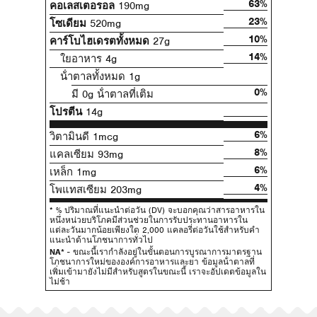
63%
คอเลสเตอรอล
190mg
23%
โซเดียม
520mg
10%
คาร์โบไฮเดรตทั้งหมด
27g
14%
ใยอาหาร 4g
น้ําตาลทั้งหมด 1g
0%
มี 0g น้ําตาลที่เติม
โปรตีน
14g
6%
วิตามินดี 1mcg
8%
แคลเซียม 93mg
6%
เหล็ก 1mg
4%
โพแทสเซียม 203mg
* % ปริมาณที่แนะนําต่อวัน (DV) จะบอกคุณว่าสารอาหารใน
หนึ่งหน่วยบริโภคมีส่วนช่วยในการรับประทานอาหารใน
แต่ละวันมากน้อยเพียงใด 2,000 แคลอรี่ต่อวันใช้สําหรับคํา
แนะนําด้านโภชนาการทั่วไป
NA*
- ขณะนี้เรากําลังอยู่ในขั้นตอนการบูรณาการมาตรฐาน
โภชนาการใหม่ขององค์การอาหารและยา ข้อมูลน้ําตาลที่
เพิ่มเข้ามายังไม่มีสําหรับสูตรในขณะนี้ เราจะอัปเดตข้อมูลใน
ไม่ช้า