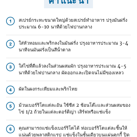
คำ แนะ นำ
สเปรย์กระทะขนาดใหญ่ด้วยสเปรย์ทําอาหาร ปรุงมันฝรั่ง
1
ประมาณ 6-10 นาทีด้วยไฟปานกลาง
ใส่หัวหอมและพริกลงในมันฝรั่ง ปรุงอาหารประมาณ 3-4
2
นาทีจนมันฝรั่งเป็นสีน้ําตาล
ใส่ไข่ที่ตีแล้วลงในส่วนผสมผัก ปรุงอาหารประมาณ 4-5
3
นาทีด้วยไฟปานกลาง ผัดออกและเปิดจนไม่มีของเหลว
ผัดในผงกระเทียมและพริกไทย
4
ม้วนเบอร์ริโตแต่ละอัน ใช้ชีส 2 ช้อนโต๊ะและส่วนผสมของ
5
ไข่ 1/2 ถ้วยในแต่ละตอร์ติญ่า เสิร์ฟหรือแช่แข็ง
คุณสามารถแช่แข็งเบอร์ริโตได้ ห่อเบอร์ริโตแต่ละชิ้นให้
6
แน่นด้วยพลาสติกแรป แช่แข็งในชั้นเดียวบนแผ่นคุกกี้ ปิด