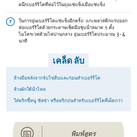
ผนึกเบอร์ริโตที่ห่อไว้ในถุงแช่แข็งเมื่อแช่แข็ง
ในการอุ่นเบอร์ริโตแช่แข็งอีกครั้ง: แกะพลาสติกแรปออก
7
ห่อเบอร์ริโตด้วยกระดาษเช็ดมือชุบน้ําหมาด ๆ ตั้ง
ไมโครเวฟด้วยไฟปานกลาง อุ่นเบอร์ริโตประมาณ 3-4
นาที
เคล็ด ลับ
ล้างมือหลังจากจับไข่ดิบและก่อนทําเบอร์ริโต
ล้างผักใต้น้ําไหล
ใส่พริกขี้หนู ซัลซ่า หรือพริกป่นสําหรับเบอร์ริโตที่เผ็ดกว่า
พิมพ์สูตร