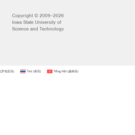
Copyright © 2009–2026
Iowa State University of
Science and Technology
克罗地亚语
)
ไทย
(
泰语
)
Tiếng Việt
(
越南语
)