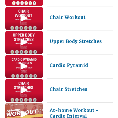
Chair Workout
Upper Body Stretches
Cardio Pyramid
Chair Stretches
At-home Workout –
Cardio Interval