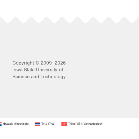
Copyright © 2009–2026
Iowa State University of
Science and Technology
Hrvatski
(
Kroatisch
)
ไทย
(
Thai
)
Tiếng Việt
(
Vietnamesisch
)