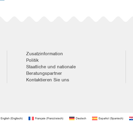
Zusatzinformation
Politik
Staatliche und nationale
Beratungspartner
Kontaktieren Sie uns
English
(
Englisch
)
Français
(
Französisch
)
Deutsch
Español
(
Spanisch
)