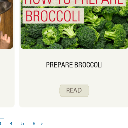
PREPARE BROCCOLI
›
3
4
5
6