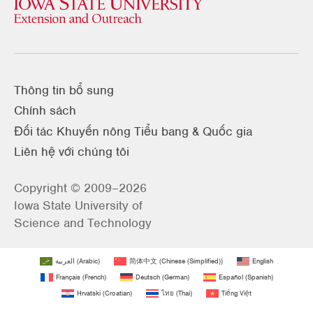
Thông tin bổ sung
Chính sách
Đối tác Khuyến nông Tiểu bang & Quốc gia
Liên hệ với chúng tôi
Copyright © 2009–2026
Iowa State University of
Science and Technology
العربية
(
Arabic
)
简体中文
(
Chinese (Simplified)
)
English
Français
(
French
)
Deutsch
(
German
)
Español
(
Spanish
)
Hrvatski
(
Croatian
)
ไทย
(
Thai
)
Tiếng Việt