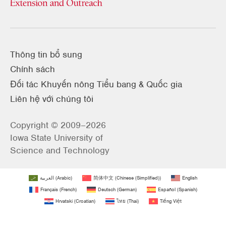
Thông tin bổ sung
Chính sách
Đối tác Khuyến nông Tiểu bang & Quốc gia
Liên hệ với chúng tôi
Copyright © 2009–2026
Iowa State University of
Science and Technology
العربية
(
Arabic
)
简体中文
(
Chinese (Simplified)
)
English
Français
(
French
)
Deutsch
(
German
)
Español
(
Spanish
)
Hrvatski
(
Croatian
)
ไทย
(
Thai
)
Tiếng Việt