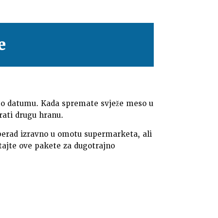
e
je po datumu. Kada spremate svježe meso u
rati drugu hranu.
 perad izravno u omotu supermarketa, ali
tajte ove pakete za dugotrajno