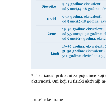
9-13 godina
: ekvivalenti
Djevojke
od 5 unci,
14-18 godina
: ek
9-13 godina
: ekvivalenti
Dečki
od 5 unci
14-18 godina
: ek
19-30 godina
: ekvivalenti
Žene
od 5,5 unci
31-50 godina
: e
od 5 unci
51+ godina
: ekviv
19-30 godina
: ekvivalenti 
31-50 godina
: ekvivalenti 
Ljudi
51+ godina
: ekvivalenti 5,5
*Ti su iznosi prikladni za pojedince koj
aktivnosti. Oni koji su fizički aktivniji
proteinske hrane