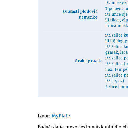
1/2 unce or
7 polovica 
Orašasti plodovi i
1/2 unce s
sjemenke
ili tikve, o
1 žlica mas
1/4 šalice 
ili bijelog 
1/4 šalice k
grašak, leća
1/4 šalice 
Grah i grašak
1/4 šalice (
1 ox. tempe
1/4 šalice p
1/4″, 4 oz)
2 žlice hum
Izvor:
MyPlate
Budući da je meso često najskuplji dio 