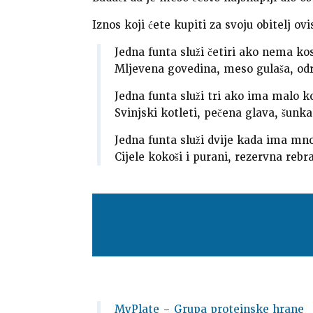
Iznos koji ćete kupiti za svoju obitelj ovis
Jedna funta služi četiri ako nema kos
Mljevena govedina, meso gulaša, odre
Jedna funta služi tri ako ima malo ko
Svinjski kotleti, pečena glava, šunka
Jedna funta služi dvije kada ima mnog
Cijele kokoši i purani, rezervna rebr
MyPlate – Grupa proteinske hrane