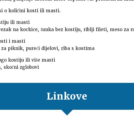
i o količini kosti ili masti.
tiju ili masti
zak na kockice, šunka bez kostiju, riblji fileti, meso za r
sti i masti
 za piknik, pureći dijelovi, riba s kostima
o kostiju ili više masti
a, skočni zglobovi
Linkove