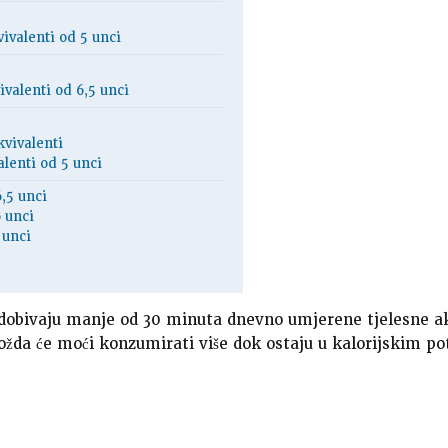
vivalenti od 5 unci
vivalenti od 6,5 unci
kvivalenti
alenti od 5 unci
6,5 unci
6 unci
 unci
i dobivaju manje od 30 minuta dnevno umjerene tjelesne a
 možda će moći konzumirati više dok ostaju u kalorijskim p