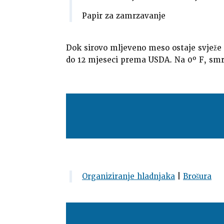
Papir za zamrzavanje
Dok sirovo mljeveno meso ostaje svježe u
do 12 mjeseci prema USDA. Na 0º F, smrz
Organiziranje hladnjaka
|
Brošura