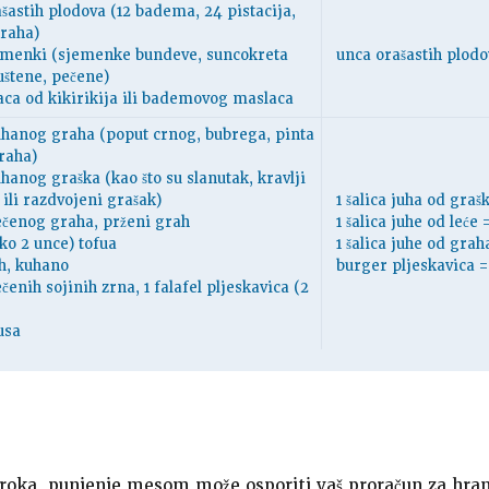
ašastih plodova (12 badema, 24 pistacija,
oraha)
jemenki (sjemenke bundeve, suncokreta
unca orašastih plodo
ljuštene, pečene)
laca od kikirikija ili bademovog maslaca
kuhanog graha (poput crnog, bubrega, pinta
graha)
uhanog graška (kao što su slanutak, kravlji
 ili razdvojeni grašak)
1 šalica juha od gra
pečenog graha, prženi grah
1 šalica juhe od leće
oko 2 unce) tofua
1 šalica juhe od grah
h, kuhano
burger pljeskavica =
ečenih sojinih zrna, 1 falafel pljeskavica (2
usa
obroka, punjenje mesom može osporiti vaš proračun za hra