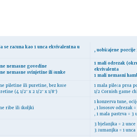
ja se računa kao 1 unca ekvivalentna u
, uobičajene porcije 
1 mali odrezak (okru
ane nemasne govedine
ekvivalenta
ne nemasne svinjetine ili šunke
1 mali nemasni hamb
e piletine ili puretine, bez kože
1 mala pileća prsa p
retine (4 1/2″ x 2 1/2″ x 1/8″)
1/2 Cornish game ch
1 konzerva tune, oci
e ribe ili školjki
, 1 lososov odrezak =
, 1 mala pastrva = 3 
3 bjelanjka = 2 unce
3 žumanjka = 1 unca 