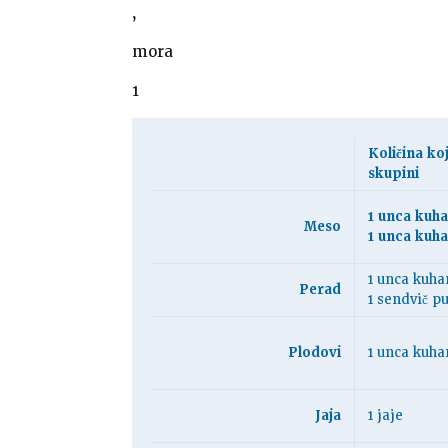
,
mora
1
Količina ko
skupini
1 unca kuh
Meso
1 unca kuha
1 unca kuhan
Perad
1 sendvič pu
Plodovi
1 unca kuhan
Jaja
1 jaje