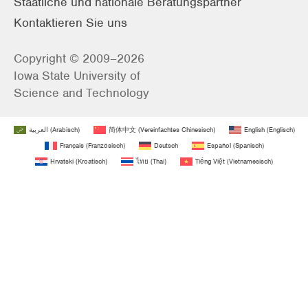
Staatliche und nationale Beratungspartner
Kontaktieren Sie uns
Copyright © 2009–2026
Iowa State University of
Science and Technology
العربية
(
Arabisch
)
简体中文
(
Vereinfachtes Chinesisch
)
English
(
Englisch
)
Français
(
Französisch
)
Deutsch
Español
(
Spanisch
)
Hrvatski
(
Kroatisch
)
ไทย
(
Thai
)
Tiếng Việt
(
Vietnamesisch
)