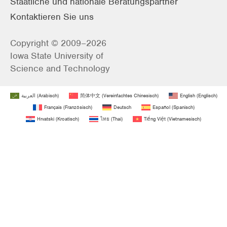
Staatliche und nationale Beratungspartner
Kontaktieren Sie uns
Copyright © 2009–2026
Iowa State University of
Science and Technology
العربية
(
Arabisch
)
简体中文
(
Vereinfachtes Chinesisch
)
English
(
Englisch
)
Français
(
Französisch
)
Deutsch
Español
(
Spanisch
)
Hrvatski
(
Kroatisch
)
ไทย
(
Thai
)
Tiếng Việt
(
Vietnamesisch
)