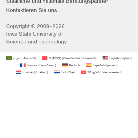
Staatliche und nationale Beratungspartner
Kontaktieren Sie uns
Copyright © 2009–2026
Iowa State University of
Science and Technology
العربية
(
Arabisch
)
简体中文
(
Vereinfachtes Chinesisch
)
English
(
Englisch
)
Français
(
Französisch
)
Deutsch
Español
(
Spanisch
)
Hrvatski
(
Kroatisch
)
ไทย
(
Thai
)
Tiếng Việt
(
Vietnamesisch
)