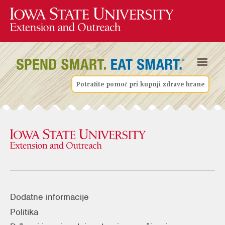
Potražite pomoć pri kupnji zdrave hrane
Dodatne informacije
Politika