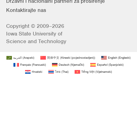
Državni i nacionalni partneri za proširenje
Kontaktirajte nas
Copyright © 2009–2026
Iowa State University of
Science and Technology
العربية
(
Arapski
)
简体中文
(
Kineski (pojednostavljeni)
)
English
(
Engleski
)
Français
(
Francuski
)
Deutsch
(
Njemački
)
Español
(
španjolski
)
Hrvatski
ไทย
(
Thai
)
Tiếng Việt
(
Vijetnamski
)