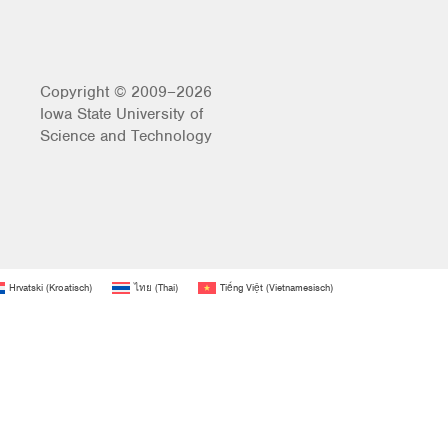
Copyright © 2009–2026
Iowa State University of
Science and Technology
Hrvatski
(
Kroatisch
)
ไทย
(
Thai
)
Tiếng Việt
(
Vietnamesisch
)