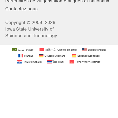
Partenaires de vulgarisation étatiques et nationaux
Contactez-nous
Copyright © 2009–2026
Iowa State University of
Science and Technology
العربية
(
Arabe
)
简体中文
(
Chinois simplifié
)
English
(
Anglais
)
Français
Deutsch
(
Allemand
)
Español
(
Espagnol
)
Hrvatski
(
Croate
)
ไทย
(
Thaï
)
Tiếng Việt
(
Vietnamien
)