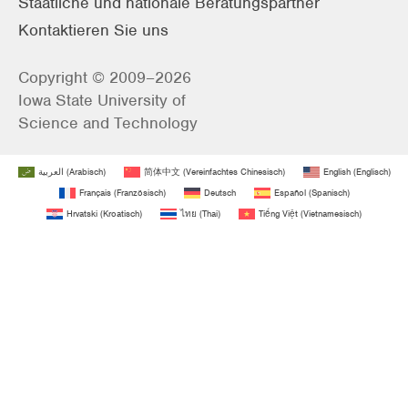
Staatliche und nationale Beratungspartner
Kontaktieren Sie uns
Copyright © 2009–2026
Iowa State University of
Science and Technology
العربية
(
Arabisch
)
简体中文
(
Vereinfachtes Chinesisch
)
English
(
Englisch
)
Français
(
Französisch
)
Deutsch
Español
(
Spanisch
)
Hrvatski
(
Kroatisch
)
ไทย
(
Thai
)
Tiếng Việt
(
Vietnamesisch
)