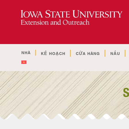
NHÀ
KẾ HOẠCH
CỬA HÀNG
NẤU