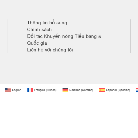
Thông tin bổ sung
Chính sách
Đối tác Khuyến nông Tiểu bang &
Quốc gia
Liên hệ với chúng tôi
English
Français
(
French
)
Deutsch
(
German
)
Español
(
Spanish
)