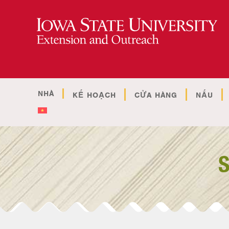
NHÀ
KẾ HOẠCH
CỬA HÀNG
NẤU