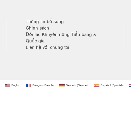
Thông tin bổ sung
Chính sách
Đối tác Khuyến nông Tiểu bang &
Quốc gia
Liên hệ với chúng tôi
English
Français
(
French
)
Deutsch
(
German
)
Español
(
Spanish
)