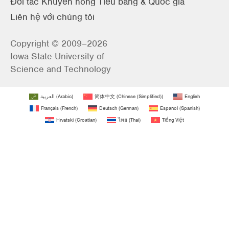
Đối tác Khuyến nông Tiểu bang & Quốc gia
Liên hệ với chúng tôi
Copyright © 2009–2026
Iowa State University of
Science and Technology
العربية
(
Arabic
)
简体中文
(
Chinese (Simplified)
)
English
Français
(
French
)
Deutsch
(
German
)
Español
(
Spanish
)
Hrvatski
(
Croatian
)
ไทย
(
Thai
)
Tiếng Việt