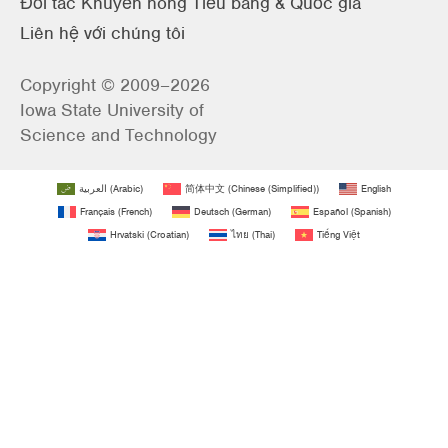
Đối tác Khuyến nông Tiểu bang & Quốc gia
Liên hệ với chúng tôi
Copyright © 2009–2026
Iowa State University of
Science and Technology
العربية
(
Arabic
)
简体中文
(
Chinese (Simplified)
)
English
Français
(
French
)
Deutsch
(
German
)
Español
(
Spanish
)
Hrvatski
(
Croatian
)
ไทย
(
Thai
)
Tiếng Việt