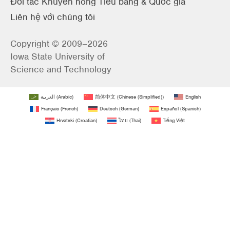
Đối tác Khuyến nông Tiểu bang & Quốc gia
Liên hệ với chúng tôi
Copyright © 2009–2026
Iowa State University of
Science and Technology
العربية
(
Arabic
)
简体中文
(
Chinese (Simplified)
)
English
Français
(
French
)
Deutsch
(
German
)
Español
(
Spanish
)
Hrvatski
(
Croatian
)
ไทย
(
Thai
)
Tiếng Việt