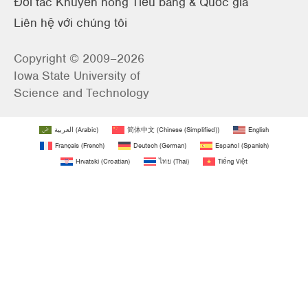
Đối tác Khuyến nông Tiểu bang & Quốc gia
Liên hệ với chúng tôi
Copyright © 2009–2026
Iowa State University of
Science and Technology
العربية
(
Arabic
)
简体中文
(
Chinese (Simplified)
)
English
Français
(
French
)
Deutsch
(
German
)
Español
(
Spanish
)
Hrvatski
(
Croatian
)
ไทย
(
Thai
)
Tiếng Việt