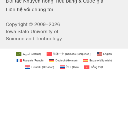
Đối tác Khuyến nông Tiểu bang & Quốc gia
Liên hệ với chúng tôi
Copyright © 2009–2026
Iowa State University of
Science and Technology
العربية
(
Arabic
)
简体中文
(
Chinese (Simplified)
)
English
Français
(
French
)
Deutsch
(
German
)
Español
(
Spanish
)
Hrvatski
(
Croatian
)
ไทย
(
Thai
)
Tiếng Việt