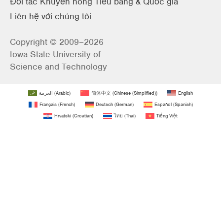
Đối tác Khuyến nông Tiểu bang & Quốc gia
Liên hệ với chúng tôi
Copyright © 2009–2026
Iowa State University of
Science and Technology
العربية
(
Arabic
)
简体中文
(
Chinese (Simplified)
)
English
Français
(
French
)
Deutsch
(
German
)
Español
(
Spanish
)
Hrvatski
(
Croatian
)
ไทย
(
Thai
)
Tiếng Việt